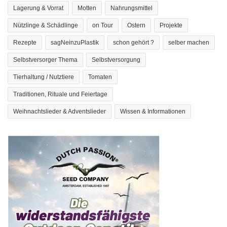
Lagerung & Vorrat
Motten
Nahrungsmittel
Nützlinge & Schädlinge
on Tour
Ostern
Projekte
Rezepte
sagNeinzuPlastik
schon gehört ?
selber machen
Selbstversorger Thema
Selbstversorgung
Tierhaltung / Nutztiere
Tomaten
Traditionen, Rituale und Feiertage
Weihnachtslieder & Adventslieder
Wissen & Informationen