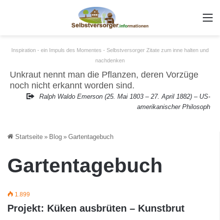
m
Inspiration - ein Impuls des Momentes - Selbstversorger Zitate zum inne halten und
nachdenken
Unkraut nennt man die Pflanzen, deren Vorzüge
noch nicht erkannt worden sind.
Ralph Waldo Emerson (25. Mai 1803 – 27. April 1882) – US-
amerikanischer Philosoph
Startseite
»
Blog
»
Gartentagebuch
Gartentagebuch
1.899
Projekt: Küken ausbrüten – Kunstbrut