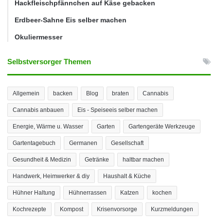
Hackfleischpfännchen auf Käse gebacken
Erdbeer-Sahne Eis selber machen
Okuliermesser
Selbstversorger Themen
Allgemein
backen
Blog
braten
Cannabis
Cannabis anbauen
Eis - Speiseeis selber machen
Energie, Wärme u. Wasser
Garten
Gartengeräte Werkzeuge
Gartentagebuch
Germanen
Gesellschaft
Gesundheit & Medizin
Getränke
haltbar machen
Handwerk, Heimwerker & diy
Haushalt & Küche
Hühner Haltung
Hühnerrassen
Katzen
kochen
Kochrezepte
Kompost
Krisenvorsorge
Kurzmeldungen