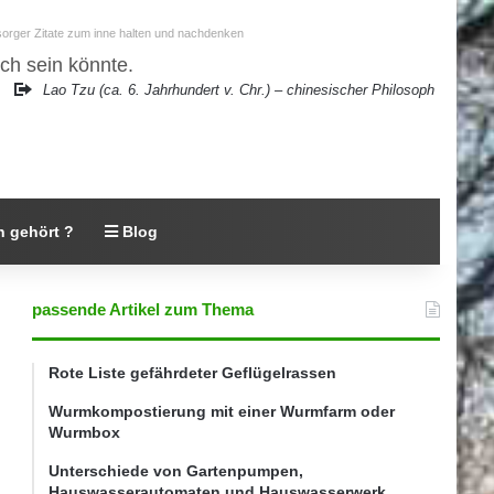
rsorger Zitate zum inne halten und nachdenken
ch sein könnte.
Lao Tzu (ca. 6. Jahrhundert v. Chr.) – chinesischer Philosoph
 gehört ?
Blog
passende Artikel zum Thema
Rote Liste gefährdeter Geflügelrassen
Wurmkompostierung mit einer Wurmfarm oder
Wurmbox
Unterschiede von Gartenpumpen,
Hauswasserautomaten und Hauswasserwerk