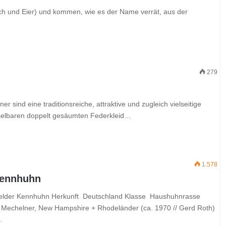
sch und Eier) und kommen, wie es der Name verrät, aus der
279
sind eine traditionsreiche, attraktive und zugleich vielseitige
selbaren doppelt gesäumten Federkleid…
1.578
Kennhuhn
felder Kennhuhn Herkunft Deutschland Klasse Haushuhnrasse
Mechelner, New Hampshire + Rhodeländer (ca. 1970 // Gerd Roth)
…