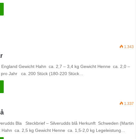
1.343
r
t England Gewicht Hahn ca. 2,7 – 3,4 kg Gewicht Henne ca. 2,0 –
g pro Jahr ca. 200 Stück (180-220 Stück…
1.337
lå
lverudds Bla Steckbrief – Silverudds blå Herkunft Schweden (Martin
t Hahn ca. 2,5 kg Gewicht Henne ca. 1,5-2,0 kg Legeleistung…