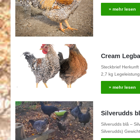
» mehr lesen
Cream Legba
Steckbrief Herkunf
2,7 kg Legeleistun
» mehr lesen
Silverudds b
Silverudds blå – Si
Silverudds) Gewich