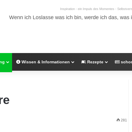
Inspiration - ein Impuls des Momentes - Selbstve
Wenn ich Loslasse was ich bin, werde ich das, was i
ung
Wissen & Informationen
Rezepte
schon
re
281