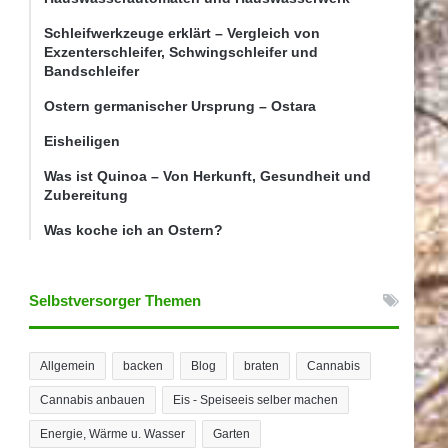
Schleifwerkzeuge erklärt – Vergleich von
Exzenterschleifer, Schwingschleifer und
Bandschleifer
Ostern germanischer Ursprung – Ostara
Eisheiligen
Was ist Quinoa – Von Herkunft, Gesundheit und
Zubereitung
Was koche ich an Ostern?
Selbstversorger Themen
Allgemein
backen
Blog
braten
Cannabis
Cannabis anbauen
Eis - Speiseeis selber machen
Energie, Wärme u. Wasser
Garten