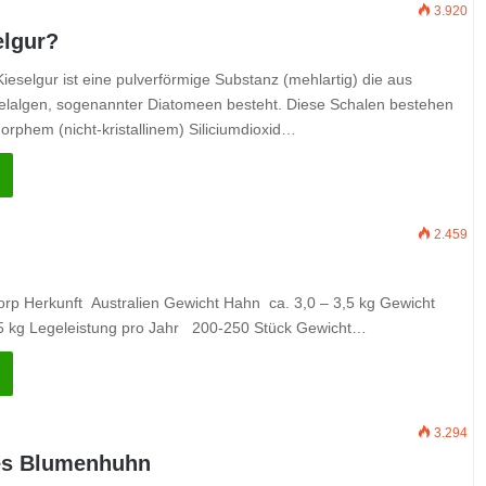
3.920
elgur?
Kieselgur ist eine pulverförmige Substanz (mehlartig) die aus
iselalgen, sogenannter Diatomeen besteht. Diese Schalen bestehen
orphem (nicht-kristallinem) Siliciumdioxid…
2.459
lorp Herkunft Australien Gewicht Hahn ca. 3,0 – 3,5 kg Gewicht
5 kg Legeleistung pro Jahr 200-250 Stück Gewicht…
3.294
es Blumenhuhn