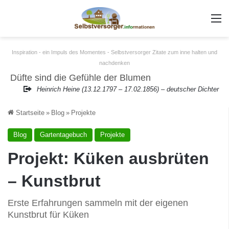
m
Inspiration - ein Impuls des Momentes - Selbstversorger Zitate zum inne halten und
nachdenken
Düfte sind die Gefühle der Blumen
Heinrich Heine (13.12.1797 – 17.02.1856) – deutscher Dichter
Startseite
»
Blog
»
Projekte
Blog
Gartentagebuch
Projekte
Projekt: Küken ausbrüten
– Kunstbrut
Erste Erfahrungen sammeln mit der eigenen
Kunstbrut für Küken