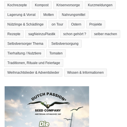
Kochrezepte
Kompost
Krisenvorsorge
Kurzmeldungen
Lagerung & Vorrat
Motten
Nahrungsmittel
Nützlinge & Schädlinge
on Tour
Ostern
Projekte
Rezepte
sagNeinzuPlastik
schon gehört ?
selber machen
Selbstversorger Thema
Selbstversorgung
Tierhaltung / Nutztiere
Tomaten
Traditionen, Rituale und Feiertage
Weihnachtslieder & Adventslieder
Wissen & Informationen