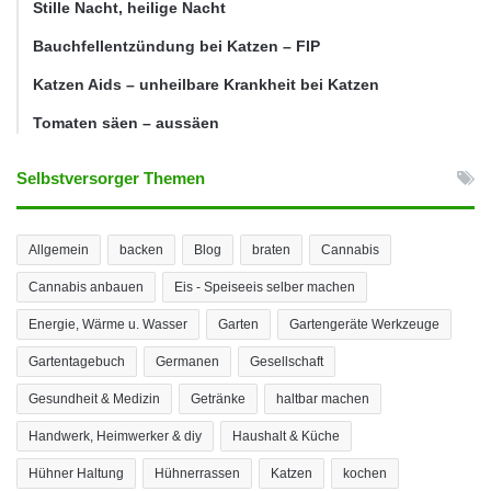
Stille Nacht, heilige Nacht
Bauchfellentzündung bei Katzen – FIP
Katzen Aids – unheilbare Krankheit bei Katzen
Tomaten säen – aussäen
Selbstversorger Themen
Allgemein
backen
Blog
braten
Cannabis
Cannabis anbauen
Eis - Speiseeis selber machen
Energie, Wärme u. Wasser
Garten
Gartengeräte Werkzeuge
Gartentagebuch
Germanen
Gesellschaft
Gesundheit & Medizin
Getränke
haltbar machen
Handwerk, Heimwerker & diy
Haushalt & Küche
Hühner Haltung
Hühnerrassen
Katzen
kochen