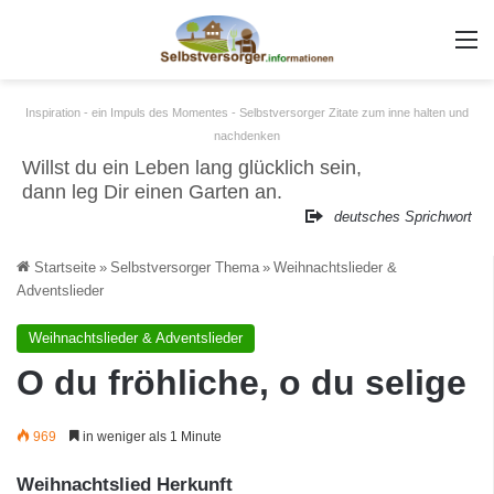
m
Inspiration - ein Impuls des Momentes - Selbstversorger Zitate zum inne halten und
nachdenken
Willst du ein Leben lang glücklich sein,
dann leg Dir einen Garten an.
deutsches Sprichwort
Startseite
»
Selbstversorger Thema
»
Weihnachtslieder &
Adventslieder
Weihnachtslieder & Adventslieder
O du fröhliche, o du selige
969
in weniger als 1 Minute
Weihnachtslied Herkunft