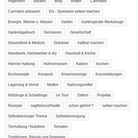
Allgemein
backen
Blog
braten
Cannabis
Cannabis anbauen
Eis - Speiseeis selber machen
Energie, Wärme u. Wasser
Garten
Gartengeräte Werkzeuge
Gartentagebuch
Germanen
Gesellschaft
Gesundheit & Medizin
Getränke
haltbar machen
Handwerk, Heimwerker & diy
Haushalt & Küche
Hühner Haltung
Hühnerrassen
Katzen
kochen
Kochrezepte
Kompost
Krisenvorsorge
Kurzmeldungen
Lagerung & Vorrat
Motten
Nahrungsmittel
Nützlinge & Schädlinge
on Tour
Ostern
Projekte
Rezepte
sagNeinzuPlastik
schon gehört ?
selber machen
Selbstversorger Thema
Selbstversorgung
Tierhaltung / Nutztiere
Tomaten
Traditionen, Rituale und Feiertage