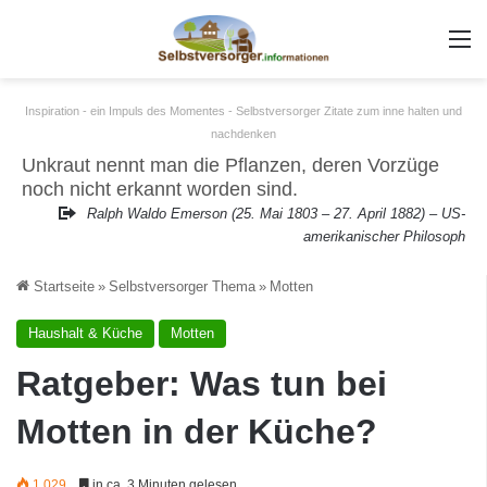
m
Inspiration - ein Impuls des Momentes - Selbstversorger Zitate zum inne halten und
nachdenken
Unkraut nennt man die Pflanzen, deren Vorzüge
noch nicht erkannt worden sind.
Ralph Waldo Emerson (25. Mai 1803 – 27. April 1882) – US-
amerikanischer Philosoph
Startseite
»
Selbstversorger Thema
»
Motten
Haushalt & Küche
Motten
Ratgeber: Was tun bei
Motten in der Küche?
1.029
in ca. 3 Minuten gelesen