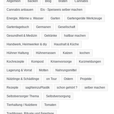
Allgemein
backen
Blog
braten
Cannabis
Cannabis anbauen
Eis - Speiseeis selber machen
Energie, Wärme u. Wasser
Garten
Gartengeräte Werkzeuge
Gartentagebuch
Germanen
Gesellschaft
Gesundheit & Medizin
Getränke
haltbar machen
Handwerk, Heimwerker & diy
Haushalt & Küche
Hühner Haltung
Hühnerrassen
Katzen
kochen
Kochrezepte
Kompost
Krisenvorsorge
Kurzmeldungen
Lagerung & Vorrat
Motten
Nahrungsmittel
Nützlinge & Schädlinge
on Tour
Ostern
Projekte
Rezepte
sagNeinzuPlastik
schon gehört ?
selber machen
Selbstversorger Thema
Selbstversorgung
Tierhaltung / Nutztiere
Tomaten
Traditionen, Rituale und Feiertage