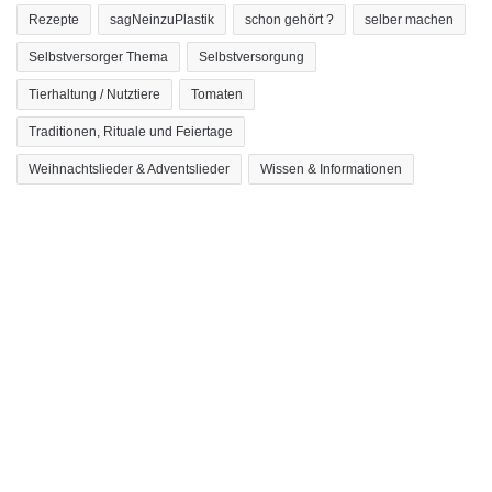
Rezepte
sagNeinzuPlastik
schon gehört ?
selber machen
Selbstversorger Thema
Selbstversorgung
Tierhaltung / Nutztiere
Tomaten
Traditionen, Rituale und Feiertage
Weihnachtslieder & Adventslieder
Wissen & Informationen