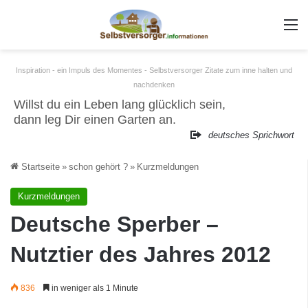
m
Inspiration - ein Impuls des Momentes - Selbstversorger Zitate zum inne halten und
nachdenken
Willst du ein Leben lang glücklich sein,
dann leg Dir einen Garten an.
deutsches Sprichwort
Startseite
»
schon gehört ?
»
Kurzmeldungen
Kurzmeldungen
Deutsche Sperber –
Nutztier des Jahres 2012
836
in weniger als 1 Minute