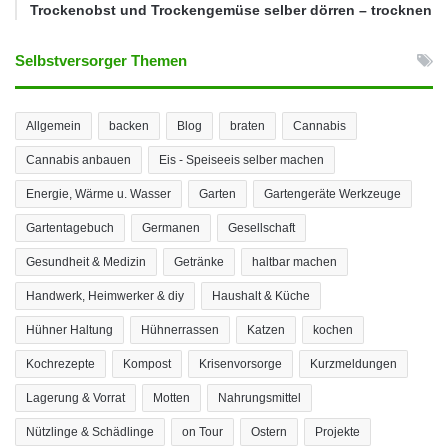
Trockenobst und Trockengemüse selber dörren – trocknen
Selbstversorger Themen
Allgemein
backen
Blog
braten
Cannabis
Cannabis anbauen
Eis - Speiseeis selber machen
Energie, Wärme u. Wasser
Garten
Gartengeräte Werkzeuge
Gartentagebuch
Germanen
Gesellschaft
Gesundheit & Medizin
Getränke
haltbar machen
Handwerk, Heimwerker & diy
Haushalt & Küche
Hühner Haltung
Hühnerrassen
Katzen
kochen
Kochrezepte
Kompost
Krisenvorsorge
Kurzmeldungen
Lagerung & Vorrat
Motten
Nahrungsmittel
Nützlinge & Schädlinge
on Tour
Ostern
Projekte