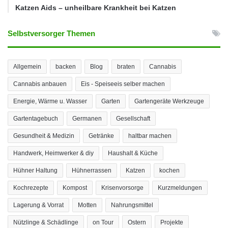
Katzen Aids – unheilbare Krankheit bei Katzen
Selbstversorger Themen
Allgemein
backen
Blog
braten
Cannabis
Cannabis anbauen
Eis - Speiseeis selber machen
Energie, Wärme u. Wasser
Garten
Gartengeräte Werkzeuge
Gartentagebuch
Germanen
Gesellschaft
Gesundheit & Medizin
Getränke
haltbar machen
Handwerk, Heimwerker & diy
Haushalt & Küche
Hühner Haltung
Hühnerrassen
Katzen
kochen
Kochrezepte
Kompost
Krisenvorsorge
Kurzmeldungen
Lagerung & Vorrat
Motten
Nahrungsmittel
Nützlinge & Schädlinge
on Tour
Ostern
Projekte