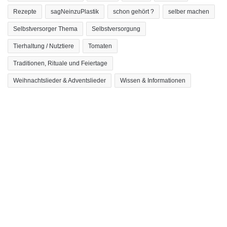
Rezepte
sagNeinzuPlastik
schon gehört ?
selber machen
Selbstversorger Thema
Selbstversorgung
Tierhaltung / Nutztiere
Tomaten
Traditionen, Rituale und Feiertage
Weihnachtslieder & Adventslieder
Wissen & Informationen