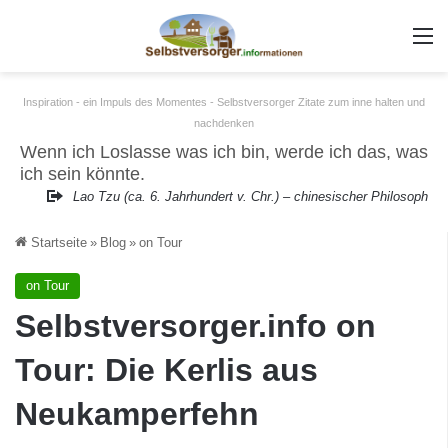
m
Inspiration - ein Impuls des Momentes - Selbstversorger Zitate zum inne halten und
nachdenken
Wenn ich Loslasse was ich bin, werde ich das, was
ich sein könnte.
Lao Tzu (ca. 6. Jahrhundert v. Chr.) – chinesischer Philosoph
Startseite
»
Blog
»
on Tour
on Tour
Selbstversorger.info on
Tour: Die Kerlis aus
Neukamperfehn