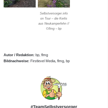
Selbstversorger.info
on Tour – die Kerlis
aus Neukamperfehn //
©flmg – bp
Autor / Redaktion:
bp, flmg
Bildnachweise:
Firstlevel Media, flmg, bp
#TeamSelbstversorger