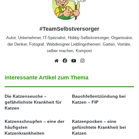
#TeamSelbstversorger
Autor, Unternehmer, IT-Spezialist, Hobby-Selbstversorger, Organisator,
der Denker, Fotograf, Webdesigner Lieblingsthemen: Garten, Vorräte,
selber machen, Kompost
Webseite
Facebook
YouTube
Instagram
interessante Artikel zum Thema
Die Katzenseuche –
Bauchfellentzündung bei
gefährlichste Krankheit für
Katzen – FIP
Katzen
Katzenschnupfen – eine der
Katzenpocken – eine
häufigsten
gefürchtete Krankheit bei
Katzenkrankheiten
Katzen